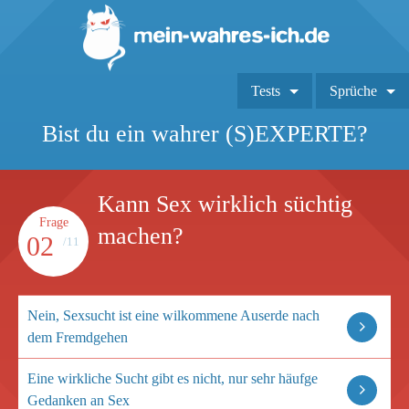
Tests
Sprüche
Bist du ein wahrer (S)EXPERTE?
Kann Sex wirklich süchtig
Frage
machen?
02
/11
Nein, Sexsucht ist eine wilkommene Auserde nach
dem Fremdgehen
Eine wirkliche Sucht gibt es nicht, nur sehr häufge
Gedanken an Sex