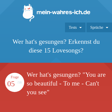
Tests
Sprüche
Wer hat's gesungen? Erkennst du
diese 15 Lovesongs?
Wer hat's gesungen? "You are
Frage
05
so beautiful - To me - Can't
/16
you see"