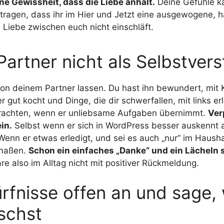
ine Gewissheit, dass die Liebe anhält.
Deine Gefühle ka
tragen, dass ihr im Hier und Jetzt eine ausgewogene, 
 Liebe zwischen euch nicht einschläft.
Partner nicht als Selbstvers
on deinem Partner lassen. Du hast ihn bewundert, mit
 gut kocht und Dinge, die dir schwerfallen, mit links er
etrachten, wenn er unliebsame Aufgaben übernimmt.
Ver
in.
Selbst wenn er sich in WordPress besser auskennt a
Wenn er etwas erledigt, und sei es auch „nur“ im Haushal
rmaßen.
Schon ein einfaches „Danke“ und ein Lächeln s
e also im Alltag nicht mit positiver Rückmeldung.
rfnisse offen an und sage,
schst