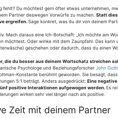
ung fehlt? Du möchtest gern öfter etwas unternehmen, 
deinem Partner deswegen Vorwürfe zu machen.
Statt die
ive ergreifen.
Sage konkret, was du dir von deinem Part
ktiv. Mach daraus eine Ich-Botschaft: „Ich möchte am W
en möchtest. Oder winke mit dem Zaunpfahl. Das kann ü
Unterwäsche) geschehen oder dadurch, dass du einen W
r, die du besser aus deinem Wortschatz streichen sol
ikanische Psychologe und Beziehungsforscher
John Got
Gottman-Konstante berühmt geworden. Sie besagt, dass 
hungen 5:1 beträgt. Anders ausgedrückt:
Eine negative
 fünf positive Interaktionen aufgewogen werden.
Es re
ungen wirken sehr viel länger nach als positive.
ve Zeit mit deinem Partner