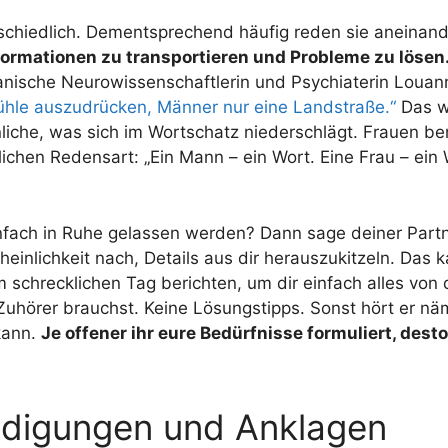
hiedlich. Dementsprechend häufig reden sie aneinande
ormationen zu transportieren und Probleme zu lösen
nische Neurowissenschaftlerin und Psychiaterin Louann
ühle auszudrücken, Männer nur eine Landstraße.“
Das we
liche, was sich im Wortschatz niederschlägt. Frauen 
ichen Redensart: „Ein Mann – ein Wort. Eine Frau – ein
infach in Ruhe gelassen werden? Dann sage deiner Partn
heinlichkeit nach, Details aus dir herauszukitzeln. Das 
 schrecklichen Tag berichten, um dir einfach alles von
örer brauchst. Keine Lösungstipps. Sonst hört er nämli
kann.
Je offener ihr eure Bedürfnisse formuliert, dest
ldigungen und Anklagen