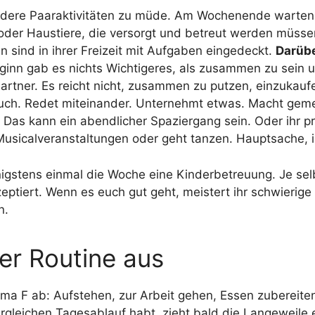
ondere Paaraktivitäten zu müde. Am Wochenende warten
 oder Haustiere, die versorgt und betreut werden müssen
 sind in ihrer Freizeit mit Aufgaben eingedeckt.
Darübe
inn gab es nichts Wichtigeres, als zusammen zu sein
artner. Es reicht nicht, zusammen zu putzen, einzukau
r euch. Redet miteinander. Unternehmt etwas. Macht gem
. Das kann ein abendlicher Spaziergang sein. Oder ihr p
sicalveranstaltungen oder geht tanzen. Hauptsache, ih
nigstens einmal die Woche eine Kinderbetreuung. Je sel
ptiert. Wenn es euch gut geht, meistert ihr schwierige S
n.
ger Routine aus
hema F ab: Aufstehen, zur Arbeit gehen, Essen zuberei
rgleichen Tagesablauf habt, zieht bald die Langeweile 