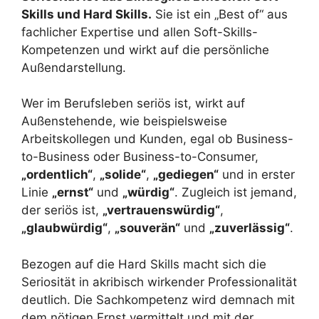
Skills und Hard Skills.
Sie ist ein „Best of“ aus
fachlicher Expertise und allen Soft-Skills-
Kompetenzen und wirkt auf die persönliche
Außendarstellung.
Wer im Berufsleben seriös ist, wirkt auf
Außenstehende, wie beispielsweise
Arbeitskollegen und Kunden, egal ob Business-
to-Business oder Business-to-Consumer,
„ordentlich“
,
„solide“
,
„gediegen“
und in erster
Linie
„ernst“
und
„würdig“
. Zugleich ist jemand,
der seriös ist,
„vertrauenswürdig“
,
„glaubwürdig“
,
„souverän“
und
„zuverlässig“
.
Bezogen auf die Hard Skills macht sich die
Seriosität in akribisch wirkender Professionalität
deutlich. Die Sachkompetenz wird demnach mit
dem nötigen Ernst vermittelt und mit der