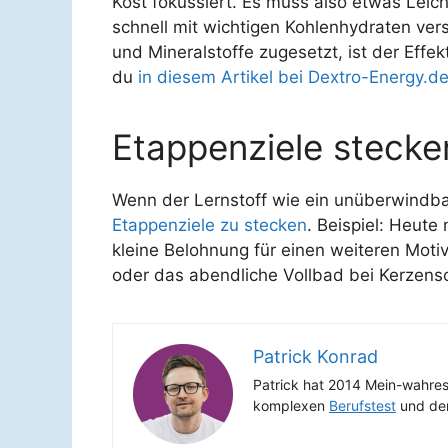
Kost fokussiert. Es muss also etwas Leich
schnell mit wichtigen Kohlenhydraten ver
und Mineralstoffe zugesetzt, ist der Effe
du
in diesem Artikel bei Dextro-Energy.d
Etappenziele stecke
Wenn der Lernstoff wie ein unüberwindbar
Etappenziele zu stecken
. Beispiel: Heute
kleine Belohnung für einen weiteren Moti
oder das abendliche Vollbad bei Kerzensche
Patrick Konrad
Patrick hat 2014 Mein-wahres
komplexen
Berufstest
und d