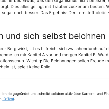
tes herbei. Etwas, das den Organismus nicht belastet, s
sorgt. Dies alles gelingt mit Traubenzucker am besten.
kt sogar noch besser. Das Ergebnis: Der Lernstoff bleibt
e
.
n und sich selbst belohnen
er Berg wirkt, ist es hilfreich, sich zwischendurch au
 nehme ich mir Kapitel A vor und morgen Kapitel B. Wurde
vationsschub. Wichtig: Die Belohnungen sollen Freude 
in ist, spielt keine Rolle.
-Ich.de gegründet und schreibt seitdem aktiv über Karriere- und F
en
IQ-Test
.