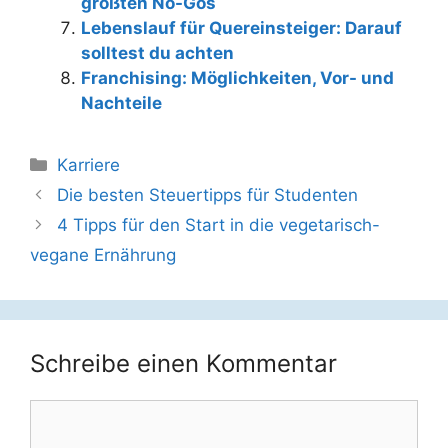
größten No-Gos
Lebenslauf für Quereinsteiger: Darauf
solltest du achten
Franchising: Möglichkeiten, Vor- und
Nachteile
Kategorien
Karriere
Beitrags-
Die besten Steuertipps für Studenten
Navigation
4 Tipps für den Start in die vegetarisch-
vegane Ernährung
Schreibe einen Kommentar
Kommentar