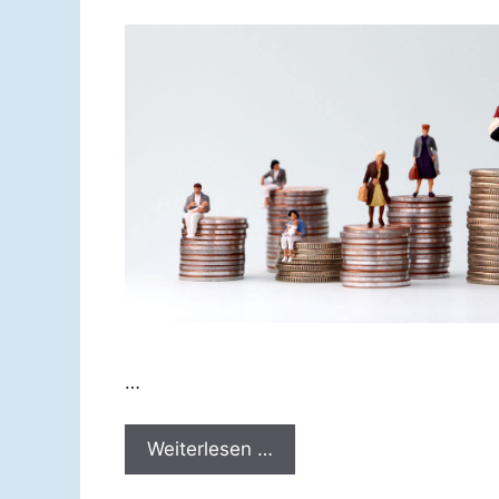
…
Weiterlesen …