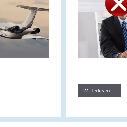
…
Weiterlesen …