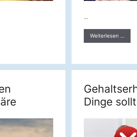
…
Weiterlesen …
en
Gehaltser
näre
Dinge soll