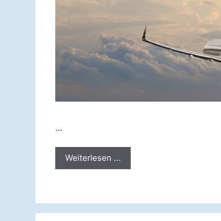
…
Weiterlesen …