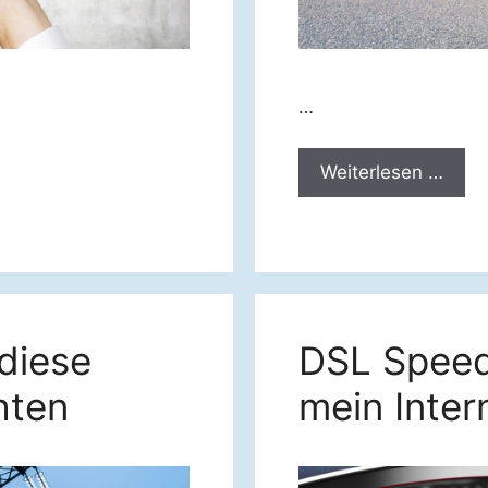
…
Weiterlesen …
diese
DSL Speedt
hten
mein Intern