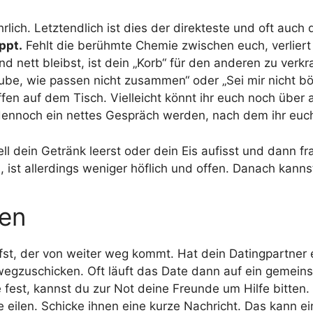
lich. Letztendlich ist dies der direkteste und oft auch
ppt.
Fehlt die berühmte Chemie zwischen euch, verliert 
nett bleibst, ist dein „Korb“ für den anderen zu verkraf
aube, wie passen nicht zusammen“ oder „Sei mir nicht bö
offen auf dem Tisch. Vielleicht könnt ihr euch noch üb
ennoch ein nettes Gespräch werden, nach dem ihr euch 
ll dein Getränk leerst oder dein Eis aufisst und dann fra
 ist allerdings weniger höflich und offen. Danach kann
nen
fst, der von weiter weg kommt. Hat dein Datingpartner e
wegzuschicken. Oft läuft das Date dann auf ein gemein
fest, kannst du zur Not deine Freunde um Hilfe bitten. 
fe eilen. Schicke ihnen eine kurze Nachricht. Das kann 