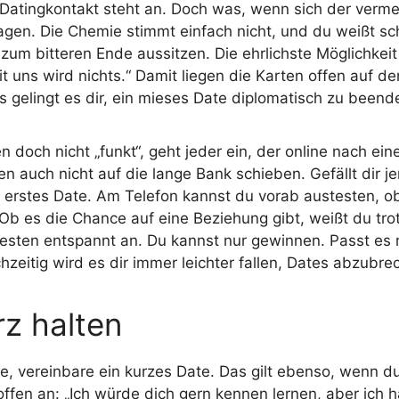
Datingkontakt steht an. Doch was, wenn sich der verme
agen. Die Chemie stimmt einfach nicht, und du weißt sch
zum bitteren Ende aussitzen. Die ehrlichste Möglichkeit
t uns wird nichts.“ Damit liegen die Karten offen auf de
s gelingt es dir, ein mieses Date diplomatisch zu beend
en doch nicht „funkt“, geht jeder ein, der online nach e
 auch nicht auf die lange Bank schieben. Gefällt dir j
n erstes Date. Am Telefon kannst du vorab austesten, o
 Ob es die Chance auf eine Beziehung gibt, weißt du tr
sten entspannt an. Du kannst nur gewinnen. Passt es n
zeitig wird es dir immer leichter fallen, Dates abzubr
rz halten
e, vereinbare ein kurzes Date. Das gilt ebenso, wenn d
ffen an: „Ich würde dich gern kennen lernen, aber ich h