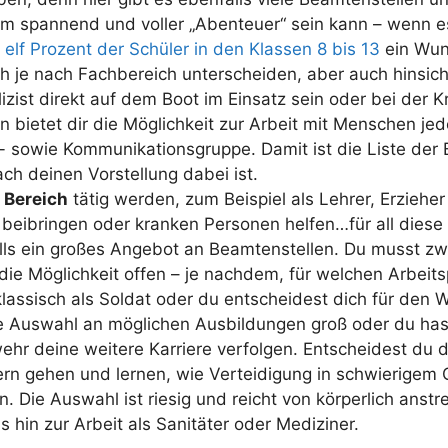
m spannend und voller „Abenteuer“ sein kann – wenn es 
r
elf Prozent der Schüler in den Klassen 8 bis 13
ein Wuns
ich je nach Fachbereich unterscheiden, aber auch hinsich
zist direkt auf dem Boot im Einsatz sein oder bei der K
on bietet dir die Möglichkeit zur Arbeit mit Menschen jed
- sowie Kommunikationsgruppe. Damit ist die Liste der 
ch deinen Vorstellung dabei ist.
 Bereich
tätig werden, zum Beispiel als Lehrer, Erzieher
eibringen oder kranken Personen helfen…für all diese 
lls ein großes Angebot an Beamtenstellen. Du musst zw
die Möglichkeit offen – je nachdem, für welchen Arbeits
assisch als Soldat oder du entscheidest dich für den W
die Auswahl an möglichen Ausbildungen groß oder du ha
r deine weitere Karriere verfolgen. Entscheidest du di
rn gehen und lernen, wie Verteidigung in schwierigem G
. Die Auswahl ist riesig und reicht von körperlich anst
 hin zur Arbeit als Sanitäter oder Mediziner.