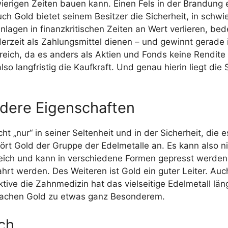
hwierigen Zeiten bauen kann. Einen Fels in der Brandung
h Gold bietet seinem Besitzer die Sicherheit, in schwi
agen in finanzkritischen Zeiten an Wert verlieren, bed
derzeit als Zahlungsmittel dienen – und gewinnt gerade
reich, da es anders als Aktien und Fonds keine Rendite 
so langfristig die Kaufkraft. Und genau hierin liegt die 
ndere Eigenschaften
ht „nur“ in seiner Seltenheit und in der Sicherheit, die
ört Gold der Gruppe der Edelmetalle an. Es kann also n
eich und kann in verschiedene Formen gepresst werden. 
t werden. Des Weiteren ist Gold ein guter Leiter. Auch
ive die Zahnmedizin hat das vielseitige Edelmetall läng
machen Gold zu etwas ganz Besonderem.
ich