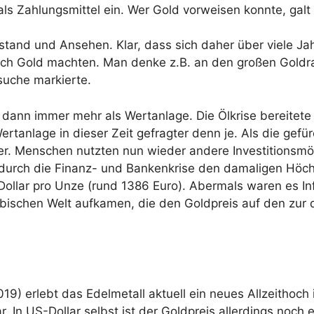
s Zahlungsmittel ein. Wer Gold vorweisen konnte, galt
stand und Ansehen. Klar, dass sich daher über viele J
ch Gold machten. Man denke z.B. an den großen Goldrau
uche markierte.
d dann immer mehr als Wertanlage. Die Ölkrise bereitet
ertanlage in dieser Zeit gefragter denn je. Als die gefürc
r. Menschen nutzten nun wieder andere Investitionsmögl
durch die Finanz- und Bankenkrise den damaligen Höchs
Dollar pro Unze (rund 1386 Euro). Abermals waren es Inf
bischen Welt aufkamen, die den Goldpreis auf den zur 
9) erlebt das Edelmetall aktuell ein neues Allzeithoch i
 In US-Dollar selbst ist der Goldpreis allerdings noch 