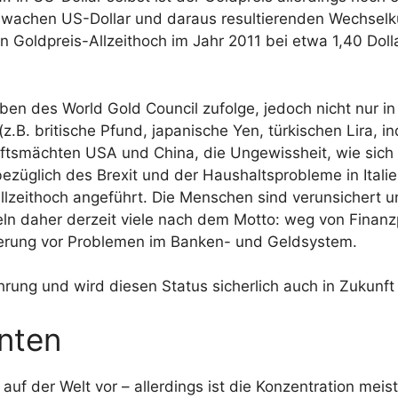
chwachen US-Dollar und daraus resultierenden Wechsel
Goldpreis-Allzeithoch im Jahr 2011 bei etwa 1,40 Dollar/
en des World Gold Council zufolge, jedoch nicht nur in
.B. britische Pfund, japanische Yen, türkischen Lira, in
tsmächten USA und China, die Ungewissheit, wie sich 
bezüglich des Brexit und der Haushaltsprobleme in Itali
llzeithoch angeführt. Die Menschen sind verunsichert 
ln daher derzeit viele nach dem Motto: weg von Finan
icherung vor Problemen im Banken- und Geldsystem.
hrung und wird diesen Status sicherlich auch in Zukunft 
anten
uf der Welt vor – allerdings ist die Konzentration meis