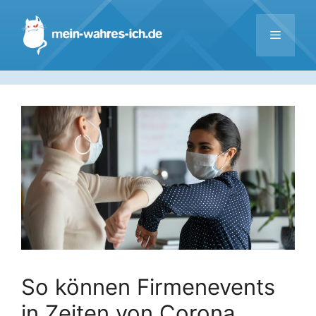
Zum
Inhalt
Menü
springen
So können Firmenevents
in Zeiten von Corona