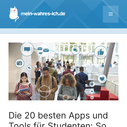
Zum
Inhalt
Menü
springen
Die 20 besten Apps und
Tools für Studenten: So