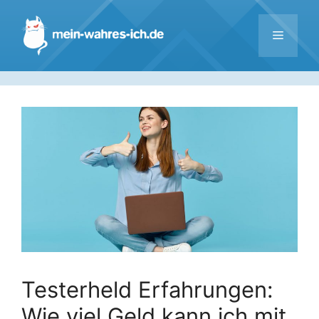
Zum
Inhalt
Menü
springen
Testerheld Erfahrungen:
Wie viel Geld kann ich mit