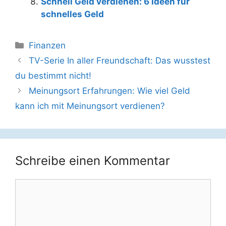
Schnell Geld verdienen: 6 Ideen für
schnelles Geld
Kategorien
Finanzen
Beitrags-
TV-Serie In aller Freundschaft: Das wusstest
Navigation
du bestimmt nicht!
Meinungsort Erfahrungen: Wie viel Geld
kann ich mit Meinungsort verdienen?
Schreibe einen Kommentar
Kommentar