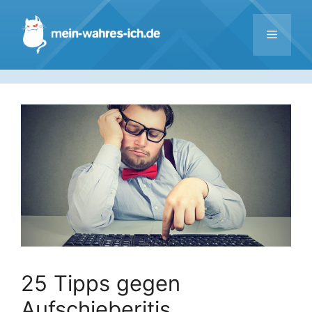
Zum
Inhalt
Menü
springen
25 Tipps gegen
Aufschieberitis