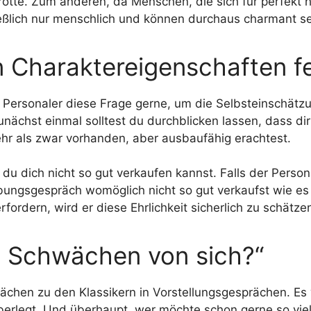
otte. Zum anderen, da Menschen, die sich für perfekt h
eßlich nur menschlich und können durchaus charmant se
n Charaktereigenschaften f
n Personaler diese Frage gerne, um die Selbsteinschätzun
nächst einmal solltest du durchblicken lassen, dass dir 
hr als zwar vorhanden, aber ausbaufähig erachtest.
u dich nicht so gut verkaufen kannst. Falls der Person
ngsgespräch womöglich nicht so gut verkaufst wie es 
erfordern, wird er diese Ehrlichkeit sicherlich zu schätze
n Schwächen von sich?“
ächen zu den Klassikern in Vorstellungsgesprächen. E
erlegt. Und überhaupt, wer möchte schon gerne so vie