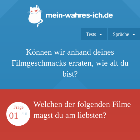
Tests
Sprüche
Können wir anhand deines
Filmgeschmacks erraten, wie alt du
bist?
Welchen der folgenden Filme
Frage
01
magst du am liebsten?
/10