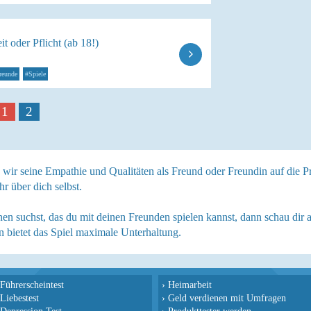
t oder Pflicht (ab 18!)
reunde
#Spiele
1
2
en wir seine Empathie und Qualitäten als Freund oder Freundin auf die P
r über dich selbst.
en suchst, das du mit deinen Freunden spielen kannst, dann schau dir
 bietet das Spiel maximale Unterhaltung.
Führerscheintest
›
Heimarbeit
Liebestest
›
Geld verdienen mit Umfragen