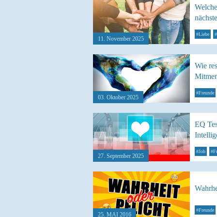
Welche
nächst
#Liebe
#
11. November 2025
Wie res
Mitme
#Freunde
03. Oktober 2025
EQ Tes
Intelli
#Job
#F
27. September 2025
Wahrhei
#Freunde
25. MAI 2016