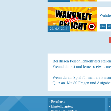
Wahrhei
#Sex
#F
20. MAI 2016
Bei diesen Persönlichkeitstests stell
Freund du bist und lerne so etwas meh
Wenn du ein Spiel für mehrere Person
Quiz an. Mit 80 Fragen und Aufgaben
›
Berufstest
›
›
Einstellungstest
›