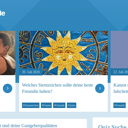
30. Juli 2026
22. Juli 2
Welches Sternzeichen sollte deine beste
Kannst 
Freundin haben?
falsche
#Sternzeichen
#Frauen
#Freunde
#Astro
#Freunde
 sind deine Gastgeberqualitäten
Quiz Suche