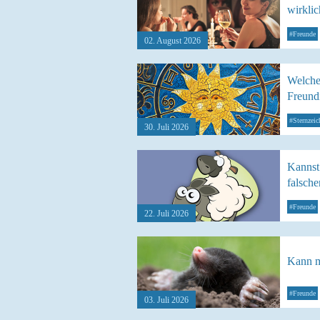
wirklic
#Freunde
02. August 2026
Welches
Freund
#Sternzeic
30. Juli 2026
Kannst
falsche
#Freunde
22. Juli 2026
Kann ma
#Freunde
03. Juli 2026