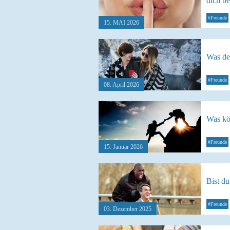
dich be
#Freunde
15. MAI 2026
Was de
#Freunde
08. April 2026
Was kö
#Freunde
15. Januar 2026
Bist d
#Freunde
03. Dezember 2025