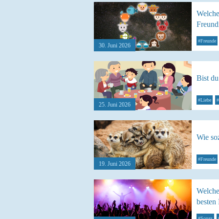
Welches
Freund
#Freunde
30. Juni 2026
Bist d
#Liebe
#
25. Juni 2026
Wie soz
#Freunde
19. Juni 2026
Welcher
besten
#Songs