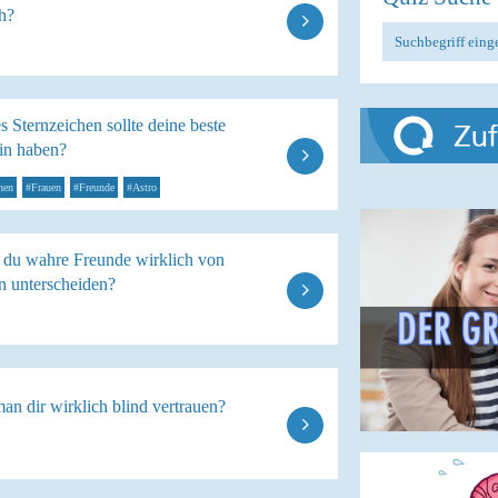
h?
 Sternzeichen sollte deine beste
in haben?
hen
#Frauen
#Freunde
#Astro
 du wahre Freunde wirklich von
n unterscheiden?
n dir wirklich blind vertrauen?