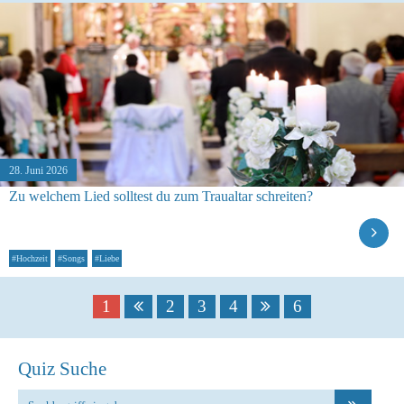
28. Juni 2026
Zu welchem Lied solltest du zum Traualtar schreiten?
#Hochzeit
#Songs
#Liebe
1
2
3
4
6
Quiz Suche