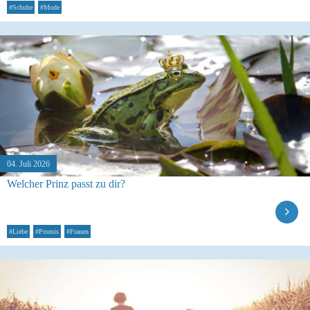
#Schuhe
#Mode
04. Juli 2026
Welcher Prinz passt zu dir?
#Liebe
#Promis
#Frauen