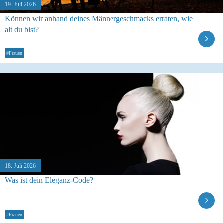
19. Juli 2026
Können wir anhand deines Männergeschmacks erraten, wie
alt du bist?
#Frauen
18. Juli 2026
Was ist dein Eleganz-Code?
#Frauen