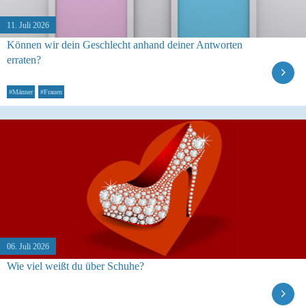
11. Juli 2026
Können wir dein Geschlecht anhand deiner Antworten
erraten?
#Männer
#Frauen
06. Juli 2026
Wie viel weißt du über Schuhe?