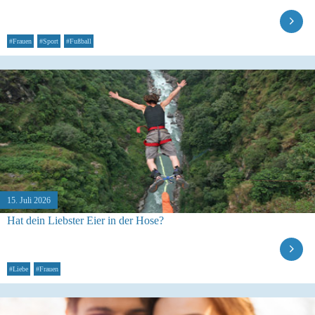
#Frauen
#Sport
#Fußball
15. Juli 2026
Hat dein Liebster Eier in der Hose?
#Liebe
#Frauen