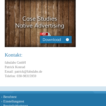
Kontakt:
fabulabs GmbH
Patrick Konrad
Email: patrick@fabulabs.de
Telefon: 030-98315959
›
Berufstest
›
Einstellungstest
›
Persönlichkeitstest