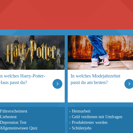
In welches Harry-Potter-
In welches Modejahrzehnt
Haus passt du?
passt du am besten?
Führerscheintest
›
Heimarbeit
Liebestest
›
Geld verdienen mit Umfragen
Depression Test
›
Produkttester werden
Allgemeinwissen Quiz
›
Schülerjobs