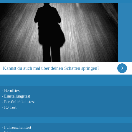
Kannst du auch mal über deinen Schatten springen?
›
Berufstest
›
Einstellungstest
›
Persönlichkeitstest
›
IQ Test
›
Führerscheintest