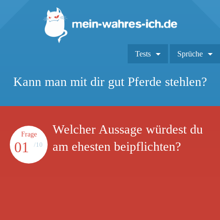
Tests
Sprüche
Kann man mit dir gut Pferde stehlen?
Welcher Aussage würdest du
Frage
01
am ehesten beipflichten?
/10