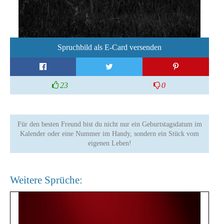
Spruchbild als E-Card versenden
23
0
Für den besten Freund bist du nicht nur ein Geburtstagsdatum im
Kalender oder eine Nummer im Handy, sondern ein Stück vom
eigenen Leben!
Weitere Sprüche: