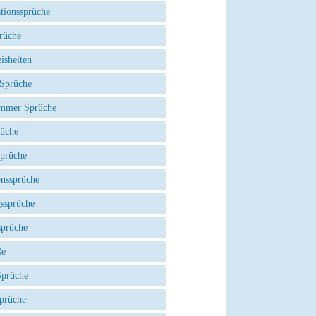
tionssprüche
rüche
isheiten
 Sprüche
mmer Sprüche
rüche
Sprüche
onssprüche
gssprüche
sprüche
ße
Sprüche
prüche