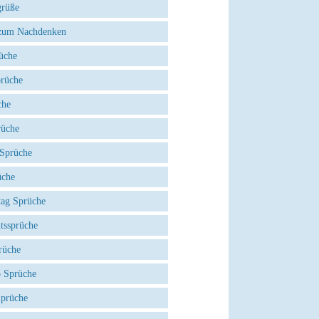
grüße
zum Nachdenken
üche
prüche
che
rüche
 Sprüche
üche
tag Sprüche
tssprüche
rüche
 Sprüche
Sprüche