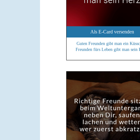
Als E-Card versenden
Guten Freunden gibt man ein Küssc
Freunden fürs Leben gibt man sein 