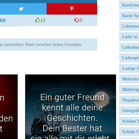
Konfirma
Kurze Sp
BB
15
0
Lebenswe
Liebe ist
 das unsichtbare Band zwischen besten Freunden.
Liebesku
Liebessp
Lustige 
Motivati
Mutterta
Neujahrs
Ostergrü
Schlaue 
Schöne S