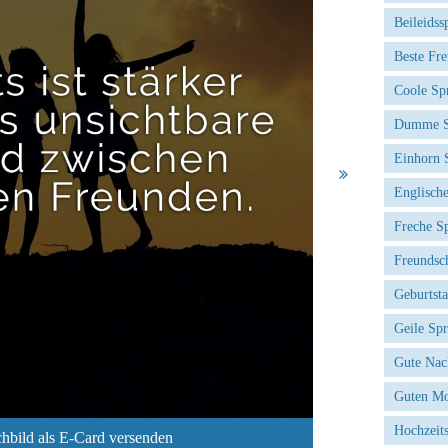
Beileidss
Beste Fr
Coole Sp
Dumme S
Einhorn 
Englisch
Freche S
Freundsc
Geburtst
Geile Sp
Gute Nac
Guten Mo
Hochzeit
hbild als E-Card versenden