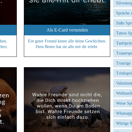
Silvester
Sprüche 
Süße Spr
Als E-Card versenden
Tattoo S
hen,
Ein guter Freund kennt alle deine Geschichten.
Taufsprü
Herz.
Dein Bester hat sie alle mit dir erlebt.
Trauersp
Traurige
Trinkspr
Valentins
Weihnach
Weise Sp
Whatsapp
Witzige 