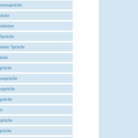
tionssprüche
rüche
isheiten
 Sprüche
mmer Sprüche
rüche
Sprüche
onssprüche
gssprüche
sprüche
ße
Sprüche
prüche