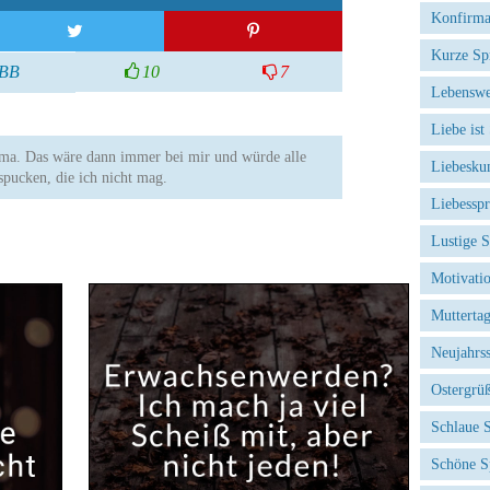
Konfirma
Kurze Sp
BB
10
7
Lebenswe
Liebe ist
Lama. Das wäre dann immer bei mir und würde alle
Liebesku
spucken, die ich nicht mag.
Liebessp
Lustige 
Motivati
Mutterta
Neujahrs
Ostergrü
Schlaue 
Schöne S