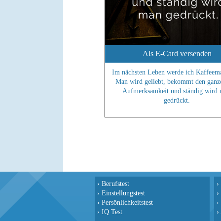
Als E-Card versenden
Im nächsten Leben werde ich Kaffeema
Man wird geliebt, bekommt den ganz
Aufmerksamkeit und ständig wird
gedrückt.
›
Berufstest
›
›
Einstellungstest
›
›
Persönlichkeitstest
›
›
IQ Test
›