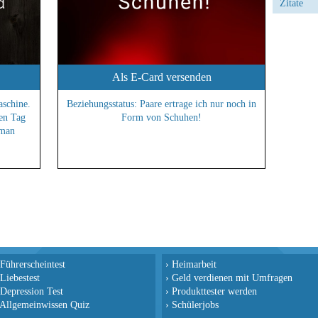
Zitate
Als E-Card versenden
schine.
Beziehungsstatus: Paare ertrage ich nur noch in
en Tag
Form von Schuhen!
 man
Führerscheintest
›
Heimarbeit
Liebestest
›
Geld verdienen mit Umfragen
Depression Test
›
Produkttester werden
Allgemeinwissen Quiz
›
Schülerjobs