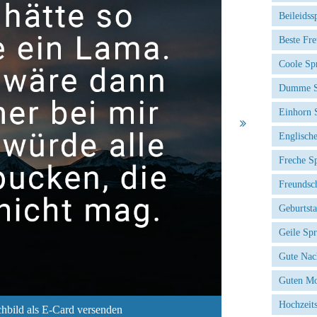
Beileidss
Beste Fr
Coole Sp
Dumme S
Einhorn 
Englisch
Freche S
Freundsc
Geburtst
Geile Sp
Gute Nac
Guten Mo
Hochzeit
hbild als E-Card versenden