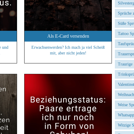
Silvester
Sprüche 
Süße Spr
Tattoo S
Als E-Card versenden
Taufsprü
e und
Erwachsenwerden? Ich mach ja viel Scheiß
.
mit, aber nicht jeden!
Trauersp
Traurige
Trinkspr
Valentins
Weihnach
Weise Sp
Whatsapp
Witzige 