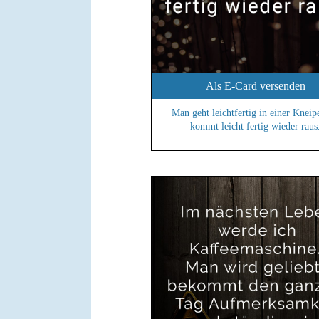
Als E-Card versenden
Man geht leichtfertig in einer Kneip
kommt leicht fertig wieder raus