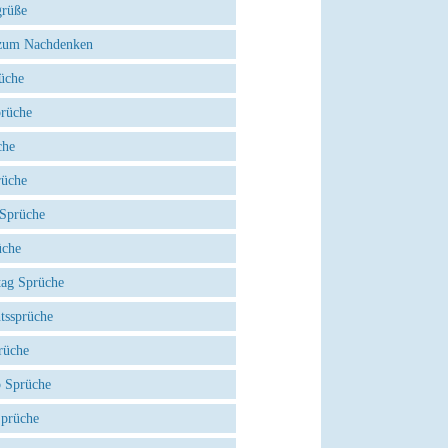
grüße
zum Nachdenken
üche
prüche
che
rüche
 Sprüche
üche
tag Sprüche
tssprüche
rüche
 Sprüche
Sprüche