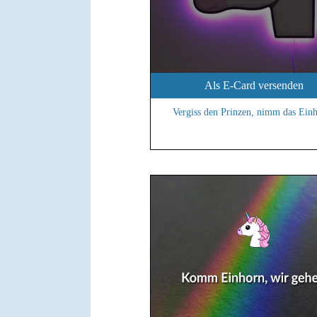
Als E-Card versenden
Vergiss den Prinzen, nimm das Ein