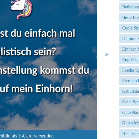
Beileidss
Beste Fr
Coole Sp
Dumme S
Einhorn 
Englisch
Freche S
Freundsc
Geburtst
Geile Sp
Gute Nac
Guten Mo
Hochzeit
hbild als E-Card versenden