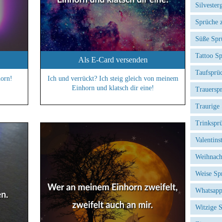
Silvester
Sprüche 
Süße Spr
Tattoo S
Als E-Card versenden
Taufsprü
horn!
Ich und verrückt? Ich steig gleich von meinem
Einhorn und klatsch dir eine!
Trauersp
Traurige
Trinkspr
Valentins
Weihnach
Weise Sp
Whatsapp
Witzige 