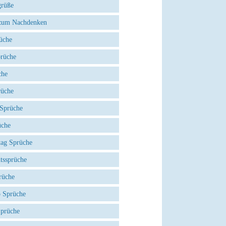
grüße
zum Nachdenken
üche
prüche
che
rüche
 Sprüche
üche
tag Sprüche
tssprüche
rüche
 Sprüche
Sprüche