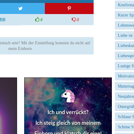
Konfirma
Kurze Sp
BB
4
0
Lebenswe
Liebe ist
istisch sein? Mit der Einstellung kommst du nicht auf
Liebesku
mein Einhorn.
Liebessp
Lustige 
Motivati
Mutterta
Neujahrs
Ostergrü
Schlaue 
Schöne S