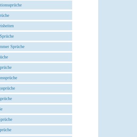
tionssprüche
rüche
isheiten
 Sprüche
mmer Sprüche
rüche
Sprüche
onssprüche
gssprüche
sprüche
ße
Sprüche
prüche