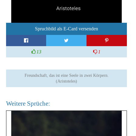
Spruchbild als E-Card versenden
13
1
Freundschaft, das ist eine Seele in zwei Körpern.
(Aristoteles)
Weitere Sprüche: