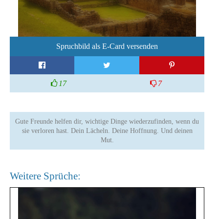
Spruchbild als E-Card versenden
17
7
Gute Freunde helfen dir, wichtige Dinge wiederzufinden, wenn du
sie verloren hast. Dein Lächeln. Deine Hoffnung. Und deinen
Mut.
Weitere Sprüche: