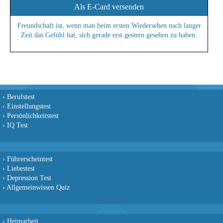
Als E-Card versenden
Freundschaft ist, wenn man beim ersten Wiedersehen nach langer
Zeit das Gefühl hat, sich gerade erst gestern gesehen zu haben.
›
Berufstest
›
Einstellungstest
›
Persönlichkeitstest
›
IQ Test
›
Führerscheintest
›
Liebestest
›
Depression Test
›
Allgemeinwissen Quiz
›
Heimarbeit