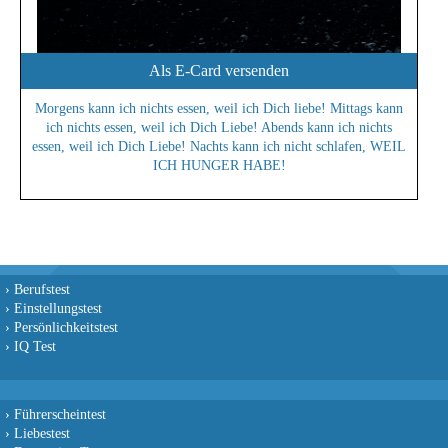
Als E-Card versenden
Morgens kann ich nichts essen, weil ich Dich liebe! Mittags kann
ich nichts essen, weil ich Dich Liebe! Abends kann ich nichts
essen, weil ich Dich Liebe! Nachts kann ich nicht schlafen, WEIL
ICH HUNGER HABE!
›
Berufstest
›
Einstellungstest
›
Persönlichkeitstest
›
IQ Test
›
Führerscheintest
›
Liebestest