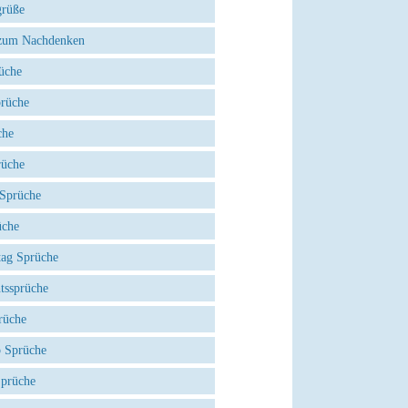
grüße
zum Nachdenken
üche
prüche
che
rüche
 Sprüche
üche
tag Sprüche
tssprüche
rüche
 Sprüche
Sprüche