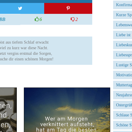
Konfirma
Kurze Sp
BB
6
2
Lebenswe
Liebe ist
ist aus tiefem Schlaf erwacht
Liebesku
viel zu kurz war diese Nacht.
etzt vergiss erstmal die Sorgen,
Liebessp
sche dir einen schönen Morgen!
Lustige 
Motivati
Mutterta
Neujahrs
Ostergrü
Schlaue 
Schöne S