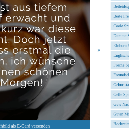
Beileidss
Beste Fr
Coole Sp
Dumme S
Einhorn 
Englisch
Freche S
Freundsc
Geburtst
Geile Sp
Gute Nac
Guten Mo
Hochzeit
hbild als E-Card versenden