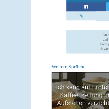
Du b
und 
Doch j
ich wün
Weitere Sprüche: