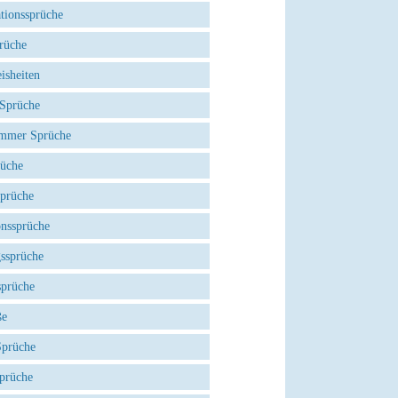
tionssprüche
rüche
isheiten
 Sprüche
mmer Sprüche
rüche
Sprüche
onssprüche
gssprüche
sprüche
ße
Sprüche
prüche