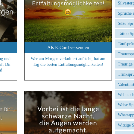
Silvester
Sprüche 
Süße Spr
Tattoo S
Taufsprü
Als E-Card versenden
Trauersp
ng und
Wer am Morgen verknittert aufsteht, hat am
Traurige
uf, Dir
Tag die besten Entfaltungsmöglichkeiten!
n!
Trinkspr
Valentins
Weihnach
Weise Sp
Whatsapp
Witzige 