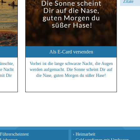
Zitate
Als E-Card versenden
ünschte,
Vorbei ist die lange schwarze Nacht, die Augen
ie Nacht
werden aufgemacht. Die Sonne scheint Dir auf
mit Dir
die Nase, guten Morgen du süßer Hase!
Führerscheintest
›
Heimarbeit