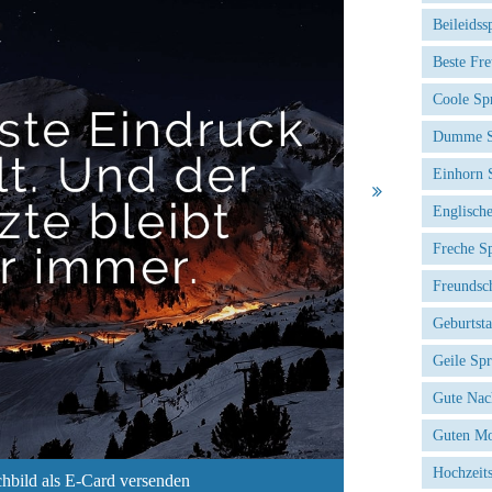
Beileidss
Beste Fr
Coole Sp
Dumme S
Einhorn 
Englisch
Freche S
Freundsc
Geburtst
Geile Sp
Gute Nac
Guten Mo
Hochzeit
hbild als E-Card versenden