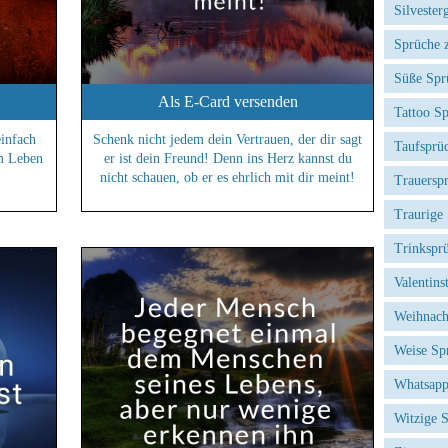
Silvester
Sprüche 
Süße Spr
Als E-Card versenden
Tattoo S
einfach
Schenk nicht jedem dein Vertrauen, der dir sagt
Taufsprü
um Leben
er ist dein Freund! Denn ins Herz kannst du
nicht schauen, ob er es ehrlich mit dir meint!
Trauersp
Traurige
Trinkspr
Valentins
Weihnach
Weise Sp
Whatsapp
Witzige 