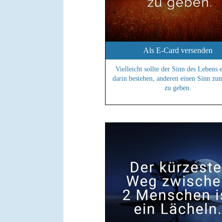
Als E-Card versenden
Vielleicht sollte der Sinn des Lebens 
darin bestehen, anderen einen Sinn z
zu geben.