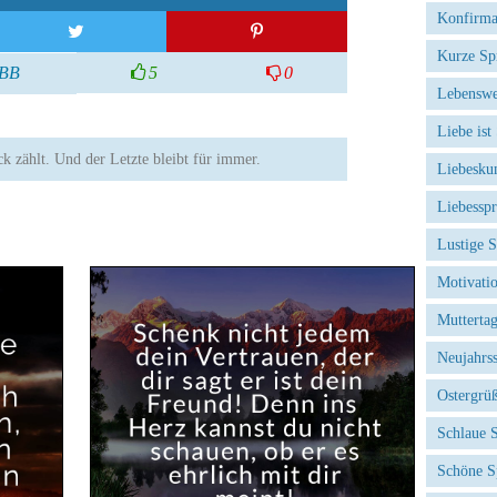
Konfirma
Kurze Sp
BB
5
0
Lebenswe
Liebe ist
ck zählt. Und der Letzte bleibt für immer.
Liebesku
Liebessp
Lustige 
Motivati
Mutterta
Neujahrs
Ostergrü
Schlaue 
Schöne S