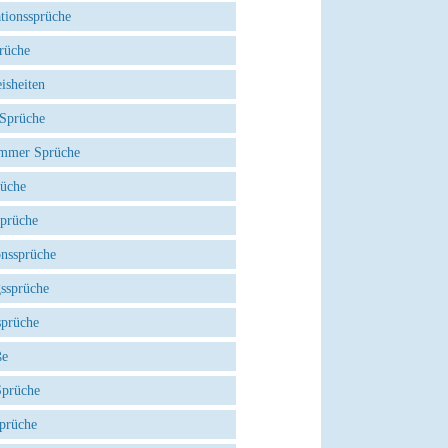
tionssprüche
rüche
isheiten
 Sprüche
mmer Sprüche
rüche
Sprüche
onssprüche
gssprüche
sprüche
ße
Sprüche
prüche