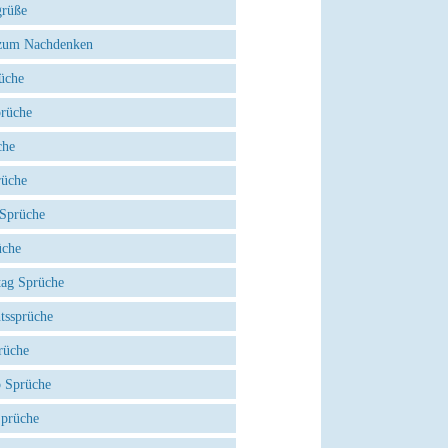
grüße
zum Nachdenken
üche
prüche
che
rüche
 Sprüche
üche
tag Sprüche
tssprüche
rüche
 Sprüche
Sprüche