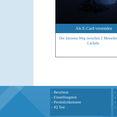
Als E-Card versenden
Der kürzeste Weg zwischen 2 Menschen
Lächeln.
›
Berufstest
›
›
Einstellungstest
›
›
Persönlichkeitstest
›
›
IQ Test
›