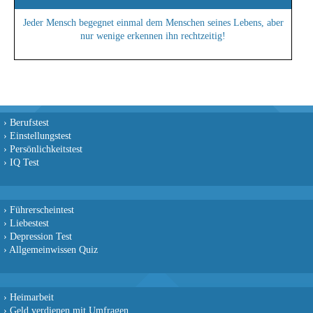
Jeder Mensch begegnet einmal dem Menschen seines Lebens, aber
nur wenige erkennen ihn rechtzeitig!
›
Berufstest
›
Einstellungstest
›
Persönlichkeitstest
›
IQ Test
›
Führerscheintest
›
Liebestest
›
Depression Test
›
Allgemeinwissen Quiz
›
Heimarbeit
›
Geld verdienen mit Umfragen