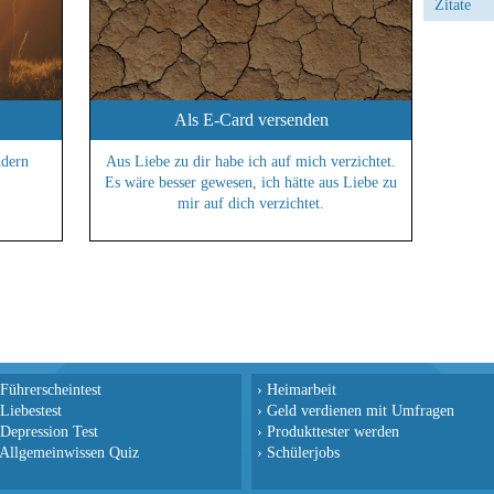
Zitate
Als E-Card versenden
ndern
Aus Liebe zu dir habe ich auf mich verzichtet.
Es wäre besser gewesen, ich hätte aus Liebe zu
mir auf dich verzichtet.
Führerscheintest
›
Heimarbeit
Liebestest
›
Geld verdienen mit Umfragen
Depression Test
›
Produkttester werden
Allgemeinwissen Quiz
›
Schülerjobs