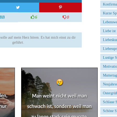
Konfirma
Kurze Sp
BB
6
0
Lebenswe
Liebe ist
 solle auf mein Herz hören. Es hat mich einst zu dir
Liebesku
geführt.
Liebessp
Lustige 
Motivati
Mutterta
Neujahrs
Ostergrü
Schlaue 
Schöne S