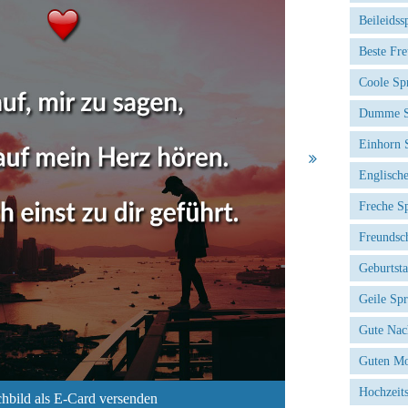
Beileidss
Beste Fr
Coole Sp
Dumme S
Einhorn 
Englisch
Freche S
Freundsc
Geburtst
Geile Sp
Gute Nac
Guten Mo
Hochzeit
hbild als E-Card versenden