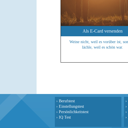
Als E-Card versenden
Weine nicht, weil es vorüber ist, so
lächle, weil es schön war.
›
Berufstest
›
›
Einstellungstest
›
›
Persönlichkeitstest
›
›
IQ Test
›