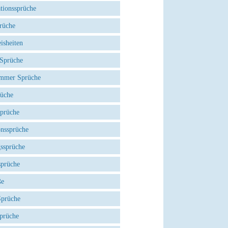
tionssprüche
rüche
isheiten
 Sprüche
mmer Sprüche
rüche
Sprüche
onssprüche
gssprüche
sprüche
ße
Sprüche
prüche