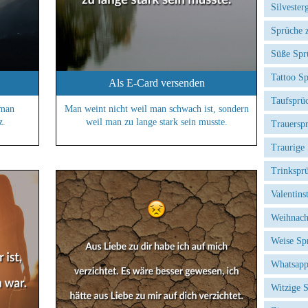
Silvester
Sprüche 
Süße Spr
Tattoo S
Als E-Card versenden
Taufsprü
 man
Man weint nicht weil man schwach ist, sondern
z.
weil man zu lange stark sein musste.
Trauersp
Traurige
Trinkspr
Valentins
Weihnach
Weise Sp
Whatsapp
Witzige 