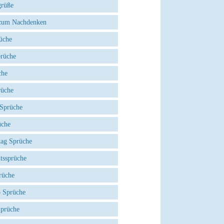
grüße
zum Nachdenken
üche
prüche
che
rüche
 Sprüche
üche
tag Sprüche
tssprüche
rüche
 Sprüche
Sprüche