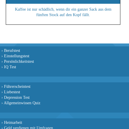
Kaffee ist nur schädlich, wenn dir ein ganzer Sack aus dem
fünften Stock auf den Kopf fällt.
›
Berufstest
›
Einstellungstest
›
Persönlichkeitstest
›
IQ Test
›
Führerscheintest
›
Liebestest
›
Depression Test
›
Allgemeinwissen Quiz
›
Heimarbeit
›
Geld verdienen mit Umfragen