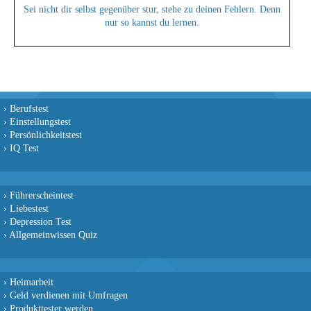
Sei nicht dir selbst gegenüber stur, stehe zu deinen Fehlern. Denn
nur so kannst du lernen.
›
Berufstest
›
Einstellungstest
›
Persönlichkeitstest
›
IQ Test
›
Führerscheintest
›
Liebestest
›
Depression Test
›
Allgemeinwissen Quiz
›
Heimarbeit
›
Geld verdienen mit Umfragen
›
Produkttester werden