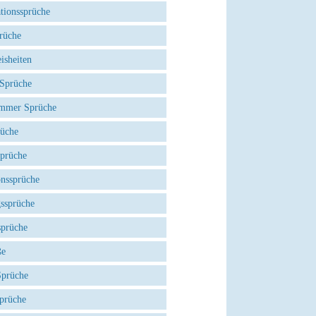
tionssprüche
rüche
isheiten
 Sprüche
mmer Sprüche
rüche
Sprüche
onssprüche
gssprüche
sprüche
ße
Sprüche
prüche