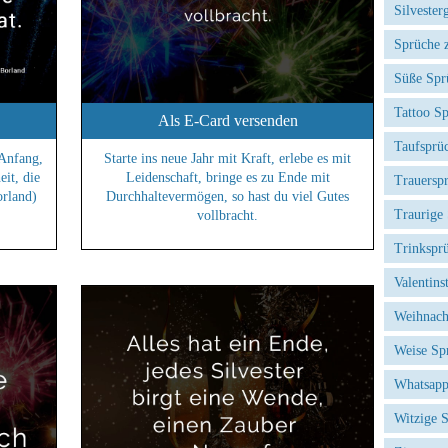
Silvester
Sprüche 
Süße Spr
Tattoo S
Als E-Card versenden
Taufsprü
 Anfang,
Starte ins neue Jahr mit Kraft, erlebe es mit
it, die
Leidenschaft, bringe es zu Ende mit
Trauersp
orland)
Durchhaltevermögen, so hast du viel Gutes
Traurige
vollbracht.
Trinkspr
Valentins
Weihnach
Weise Sp
Whatsapp
Witzige 