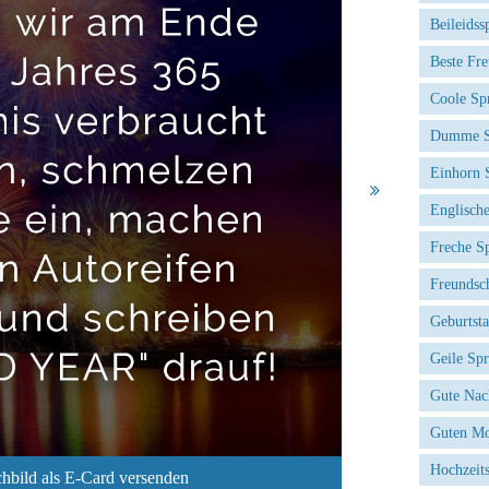
Beileidss
Beste Fr
Coole Sp
Dumme S
Einhorn 
Englisch
Freche S
Freundsc
Geburtst
Geile Sp
Gute Nac
Guten Mo
Hochzeit
hbild als E-Card versenden