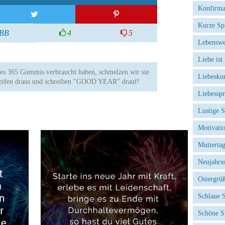
Konfirma
Kurze Sp
BB
4
5
Lebenswe
Liebe ist
es 365 Gummis verbraucht haben, schmelzen wir sie
Liebesku
reifen draus und schreiben "GOOD YEAR" drauf!
Liebessp
Lustige 
Motivati
Mutterta
Neujahrs
Ostergrü
Schlaue 
Schöne S