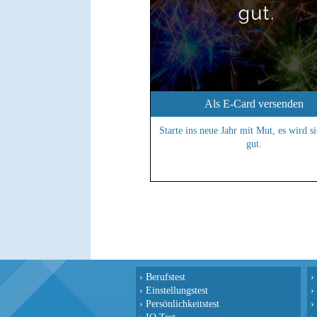
Als E-Card versenden
Starte ins neue Jahr mit Mut, es wird si
gut.
›
Berufstest
›
›
Einstellungstest
›
›
Persönlichkeitstest
›