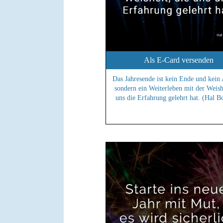
Als E-Card versenden
Das Jahresende ist kein Ende und kein
sondern ein Weiterleben mit der Weishe
uns die Erfahrung gelehrt hat. (Hal B