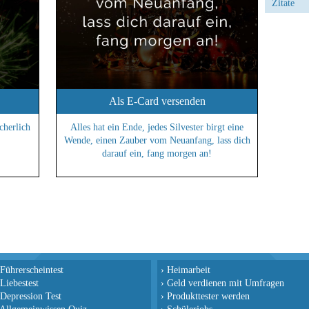
Zitate
Als E-Card versenden
cherlich
Alles hat ein Ende, jedes Silvester birgt eine
Wende, einen Zauber vom Neuanfang, lass dich
darauf ein, fang morgen an!
Führerscheintest
›
Heimarbeit
Liebestest
›
Geld verdienen mit Umfragen
Depression Test
›
Produkttester werden