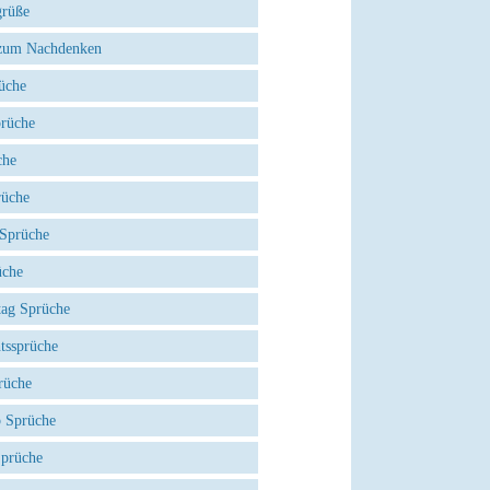
grüße
zum Nachdenken
üche
prüche
che
rüche
 Sprüche
üche
tag Sprüche
tssprüche
rüche
 Sprüche
Sprüche