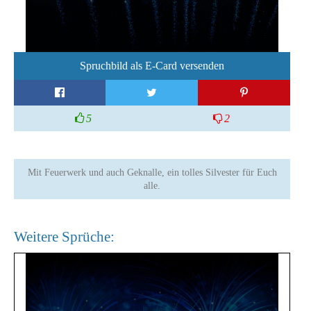
Spruchbild als E-Card versenden
5
2
Mit Feuerwerk und auch Geknalle, ein tolles Silvester für Euch
alle.
Weitere Sprüche: