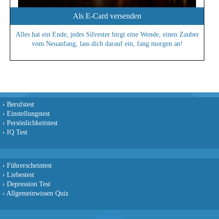
Als E-Card versenden
Alles hat ein Ende, jedes Silvester birgt eine Wende, einen Zauber
vom Neuanfang, lass dich darauf ein, fang morgen an!
›
Berufstest
›
Einstellungstest
›
Persönlichkeitstest
›
IQ Test
›
Führerscheintest
›
Liebestest
›
Depression Test
›
Allgemeinwissen Quiz