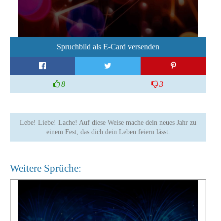
Spruchbild als E-Card versenden
8
3
Lebe! Liebe! Lache! Auf diese Weise mache dein neues Jahr zu
einem Fest, das dich dein Leben feiern lässt.
Weitere Sprüche: