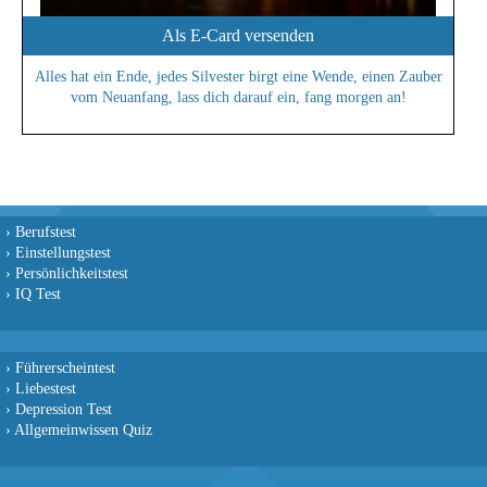
Als E-Card versenden
Alles hat ein Ende, jedes Silvester birgt eine Wende, einen Zauber
vom Neuanfang, lass dich darauf ein, fang morgen an!
›
Berufstest
›
Einstellungstest
›
Persönlichkeitstest
›
IQ Test
›
Führerscheintest
›
Liebestest
›
Depression Test
›
Allgemeinwissen Quiz