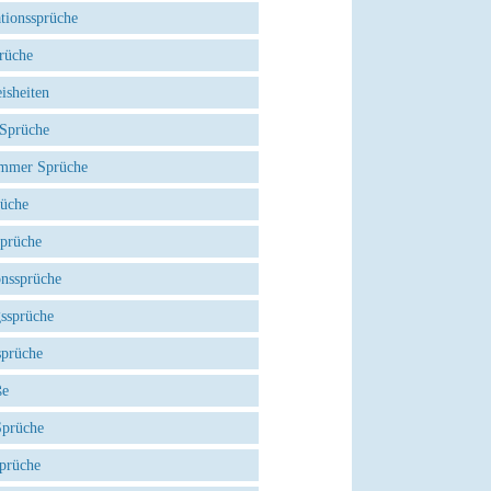
tionssprüche
rüche
isheiten
 Sprüche
mmer Sprüche
rüche
Sprüche
onssprüche
gssprüche
sprüche
ße
Sprüche
prüche