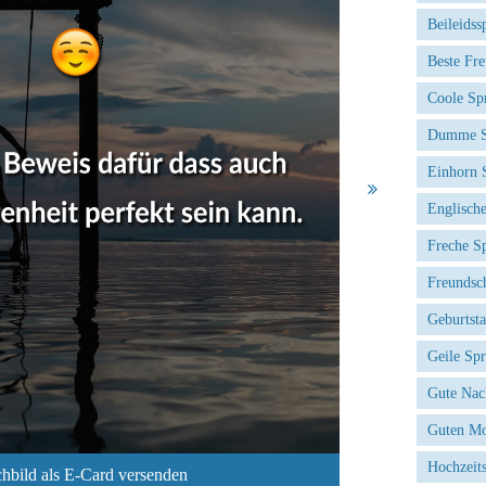
Beileidss
Beste Fr
Coole Sp
Dumme S
Einhorn 
Englisch
Freche S
Freundsc
Geburtst
Geile Sp
Gute Nac
Guten Mo
Hochzeit
hbild als E-Card versenden