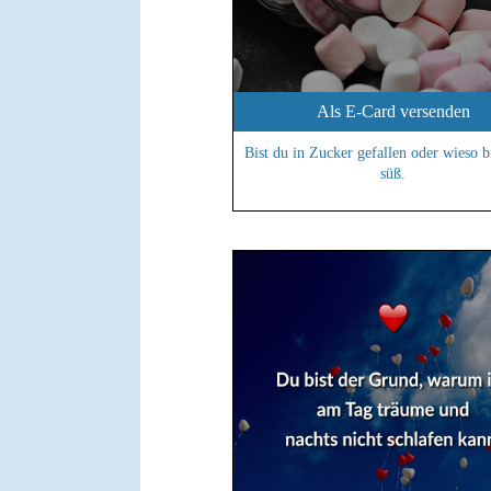
Als E-Card versenden
Bist du in Zucker gefallen oder wieso b
süß.