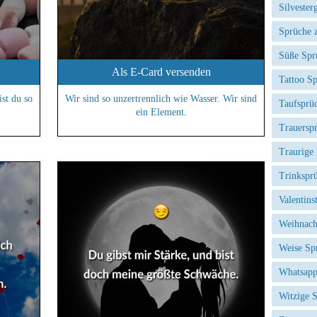
Silvester
Sprüche 
Süße Spr
Als E-Card versenden
Tattoo S
ist du so
Wir sind so unzertrennlich wie Wasser. Wir sind
Taufsprü
ein Element.
Trauersp
Traurige
Trinkspr
Valentins
Weihnach
Weise Sp
Whatsapp
Witzige 