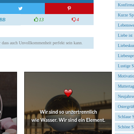
Konfirma
Kurze Sp
BB
13
4
Lebenswe
Liebe ist
r dass auch Unvollkommenheit perfekt sein kann.
Liebesku
Liebessp
Lustige 
Motivati
Mutterta
Neujahrs
Ostergrü
Schlaue 
Schöne S