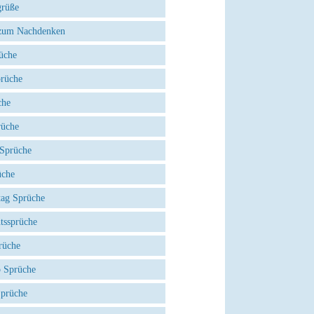
grüße
zum Nachdenken
üche
prüche
che
rüche
 Sprüche
üche
tag Sprüche
tssprüche
rüche
 Sprüche
Sprüche