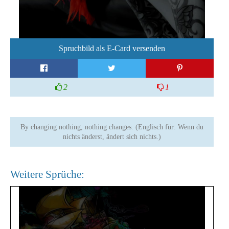
Spruchbild als E-Card versenden
2
1
By changing nothing, nothing changes. (Englisch für: Wenn du
nichts änderst, ändert sich nichts.)
Weitere Sprüche: