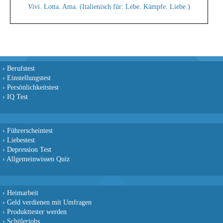
Vivi. Lotta. Ama. (Italienisch für: Lebe. Kämpfe. Liebe.)
›
Berufstest
›
Einstellungstest
›
Persönlichkeitstest
›
IQ Test
›
Führerscheintest
›
Liebestest
›
Depression Test
›
Allgemeinwissen Quiz
›
Heimarbeit
›
Geld verdienen mit Umfragen
›
Produkttester werden
›
Schülerjobs