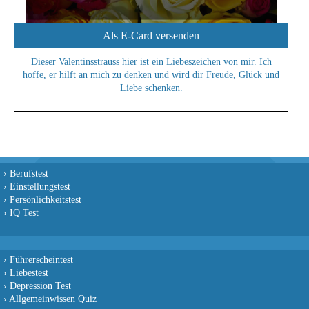
Als E-Card versenden
Dieser Valentinsstrauss hier ist ein Liebeszeichen von mir. Ich
hoffe, er hilft an mich zu denken und wird dir Freude, Glück und
Liebe schenken.
›
Berufstest
›
Einstellungstest
›
Persönlichkeitstest
›
IQ Test
›
Führerscheintest
›
Liebestest
›
Depression Test
›
Allgemeinwissen Quiz