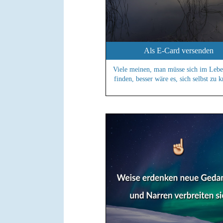
Als E-Card versenden
Viele meinen, man müsse sich im Lebe
finden, besser wäre es, sich selbst zu k