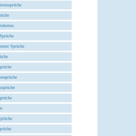
tionssprüche
rüche
isheiten
 Sprüche
mmer Sprüche
rüche
Sprüche
onssprüche
gssprüche
sprüche
ße
Sprüche
prüche