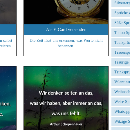
Silvester
Sprüche 
Süße Spr
Als E-Card versenden
Tattoo S
n selbst
Die Zeit lässt uns erkennen, was Worte nicht
Taufsprü
reieren.
benennen.
Trauersp
Traurige
Trinkspr
Valentins
Weihnach
Weise Sp
Whatsapp
Witzige 