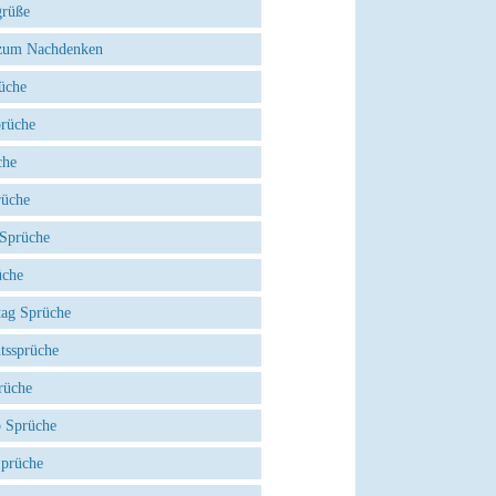
grüße
zum Nachdenken
üche
prüche
che
rüche
 Sprüche
üche
tag Sprüche
tssprüche
rüche
 Sprüche
Sprüche