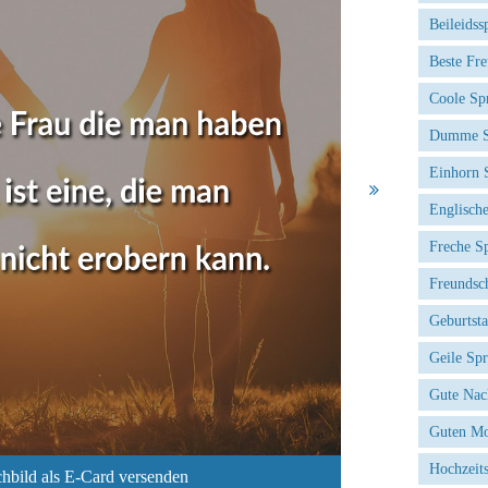
Beileidss
Beste Fr
Coole Sp
Dumme S
Einhorn 
Englisch
Freche S
Freundsc
Geburtst
Geile Sp
Gute Nac
Guten Mo
Hochzeit
hbild als E-Card versenden