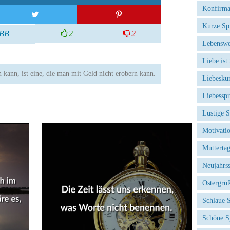
Konfirma
Kurze Sp
BB
2
2
Lebenswe
Liebe ist
 kann, ist eine, die man mit Geld nicht erobern kann.
Liebesku
Liebessp
Lustige 
Motivati
Mutterta
Neujahrs
Ostergrü
Schlaue 
Schöne S