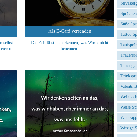
Silvester
Sprüche 
Süße Spr
Als E-Card versenden
Tattoo S
n selbst
Die Zeit lässt uns erkennen, was Worte nicht
Taufsprü
reieren.
benennen.
Trauersp
Traurige
Trinkspr
Valentins
Weihnach
Weise Sp
Whatsapp
Witzige 