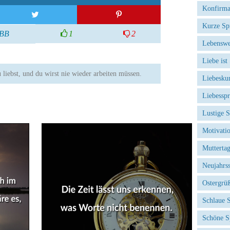
Konfirma
Kurze Sp
BB
1
2
Lebenswe
Liebe ist
 liebst, und du wirst nie wieder arbeiten müssen.
Liebesku
Liebessp
Lustige 
Motivati
Mutterta
Neujahrs
Ostergrü
Schlaue 
Schöne S