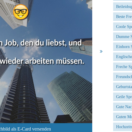
Beileidss
Beste Fr
Coole Sp
Dumme S
Einhorn 
Englisch
Freche S
Freundsc
Geburtst
Geile Sp
Gute Nac
Guten Mo
Hochzeit
hbild als E-Card versenden