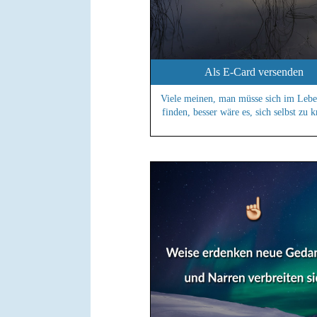
Als E-Card versenden
Viele meinen, man müsse sich im Lebe
finden, besser wäre es, sich selbst zu k