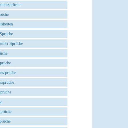
tionssprüche
rüche
isheiten
 Sprüche
mmer Sprüche
rüche
Sprüche
onssprüche
gssprüche
sprüche
ße
Sprüche
prüche