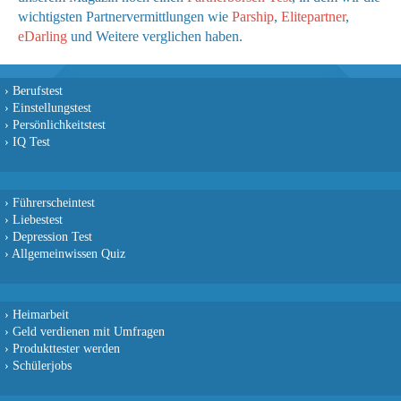
wichtigsten Partnervermittlungen wie
Parship
,
Elitepartner
,
eDarling
und Weitere verglichen haben.
›
Berufstest
›
Einstellungstest
›
Persönlichkeitstest
›
IQ Test
›
Führerscheintest
›
Liebestest
›
Depression Test
›
Allgemeinwissen Quiz
›
Heimarbeit
›
Geld verdienen mit Umfragen
›
Produkttester werden
›
Schülerjobs