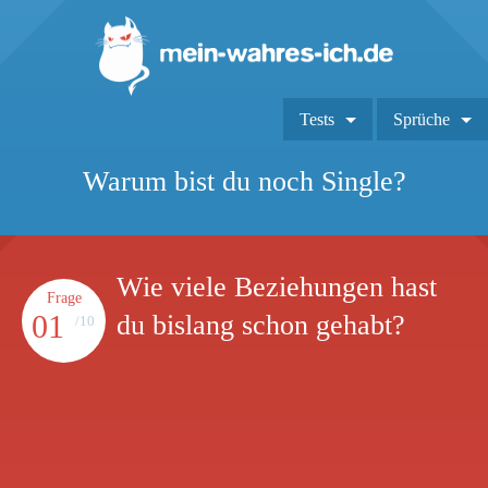
Tests
Sprüche
Warum bist du noch Single?
Wie viele Beziehungen hast
Frage
01
du bislang schon gehabt?
/10