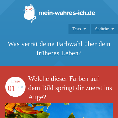
Tests
Sprüche
Was verrät deine Farbwahl über dein
früheres Leben?
Welche dieser Farben auf
Frage
01
dem Bild springt dir zuerst ins
/10
Auge?