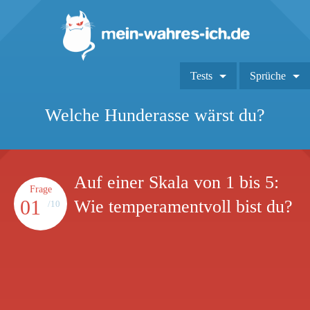
Tests
Sprüche
Welche Hunderasse wärst du?
Auf einer Skala von 1 bis 5:
Frage
01
Wie temperamentvoll bist du?
/10