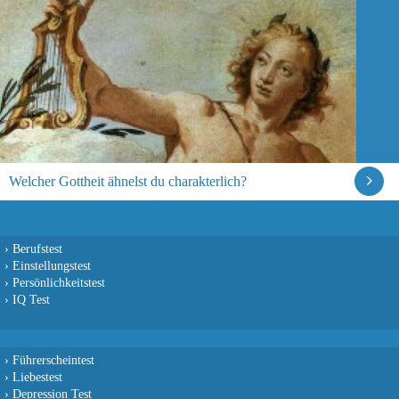
Welcher Gottheit ähnelst du charakterlich?
›
Berufstest
›
Einstellungstest
›
Persönlichkeitstest
›
IQ Test
›
Führerscheintest
›
Liebestest
›
Depression Test