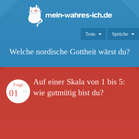
Tests
Sprüche
Welche nordische Gottheit wärst du?
Auf einer Skala von 1 bis 5:
Frage
01
wie gutmütig bist du?
/10