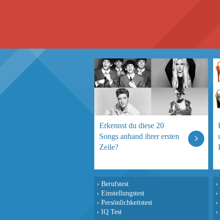
Erkennst du diese 20
Songs anhand ihrer ersten
Zeile?
›
Berufstest
›
›
Einstellungstest
›
›
Persönlichkeitstest
›
›
IQ Test
›