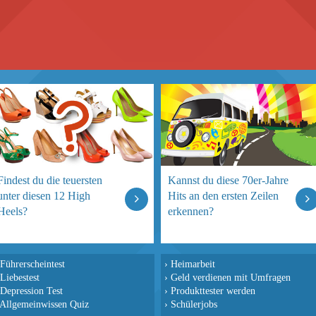
Findest du die teuersten
Kannst du diese 70er-Jahre
unter diesen 12 High
Hits an den ersten Zeilen
Heels?
erkennen?
Führerscheintest
›
Heimarbeit
Liebestest
›
Geld verdienen mit Umfragen
Depression Test
›
Produkttester werden
Allgemeinwissen Quiz
›
Schülerjobs