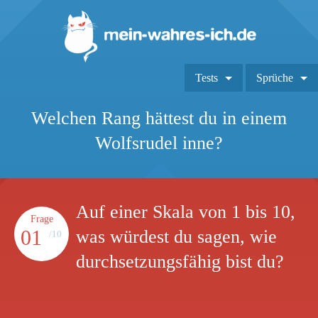
Tests
Sprüche
Welchen Rang hättest du in einem
Wolfsrudel inne?
Auf einer Skala von 1 bis 10,
Frage
01
was würdest du sagen, wie
/10
durchsetzungsfähig bist du?