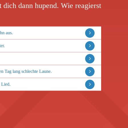
t dich dann hupend. Wie reagierst
ihn aus.
er.
en Tag lang schlechte Laune.
 Lied.