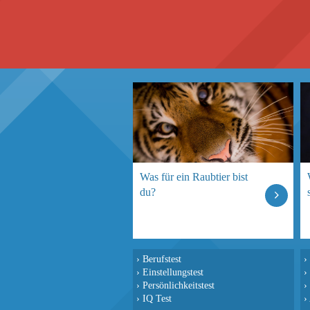
Was für ein Raubtier bist
du?
›
Berufstest
›
›
Einstellungstest
›
›
Persönlichkeitstest
›
›
IQ Test
›