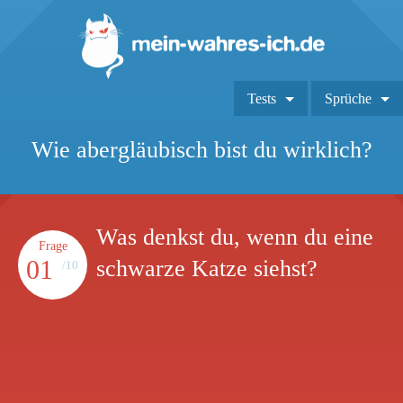
Tests
Sprüche
Wie abergläubisch bist du wirklich?
Was denkst du, wenn du eine
Frage
01
schwarze Katze siehst?
/10