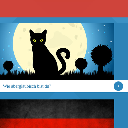
Wie abergläubisch bist du?